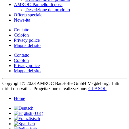
AMROC-Pannello di posa
Descrizione del prodotto
Offerta speciale
News-ita
Contatto
Colofon
Privacy police
Mappa del sito
Contatto
Colofon
Privacy police
Mappa del sito
Copyright © 2023 AMROC Baustoffe GmbH Magdeburg. Tutti i
diritti riservati. -
Progettazione e realizzazione
:
CLASOP
Home